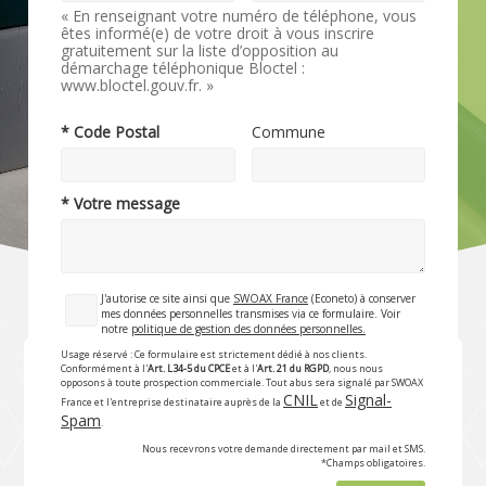
« En renseignant votre numéro de téléphone, vous
êtes informé(e) de votre droit à vous inscrire
gratuitement sur la liste d’opposition au
démarchage téléphonique Bloctel :
www.bloctel.gouv.fr. »
* Code Postal
Commune
* Votre message
J'autorise ce site ainsi que
SWOAX France
(Econeto) à conserver
mes données personnelles transmises via ce formulaire. Voir
notre
politique de gestion des données personnelles.
Usage réservé : Ce formulaire est strictement dédié à nos clients.
Conformément à l'
Art. L34-5 du CPCE
et à l'
Art. 21 du RGPD
, nous nous
opposons à toute prospection commerciale. Tout abus sera signalé par SWOAX
CNIL
Signal-
France et l'entreprise destinataire auprès de la
et de
Spam
.
Nous recevrons votre demande directement par mail et SMS.
*Champs obligatoires.