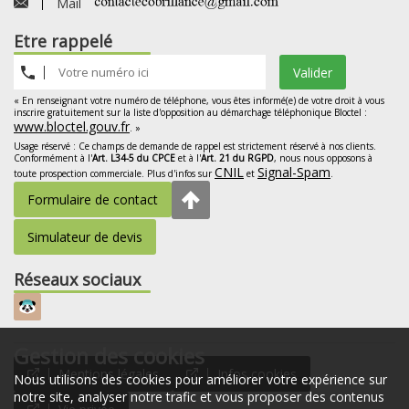
Mail
Etre rappelé
Valider
« En renseignant votre numéro de téléphone, vous êtes informé(e) de votre droit à vous
inscrire gratuitement sur la liste d'opposition au démarchage téléphonique Bloctel :
www.bloctel.gouv.fr
. »
Usage réservé : Ce champs de demande de rappel est strictement réservé à nos clients.
Conformément à l'
Art. L34-5 du CPCE
et à l'
Art. 21 du RGPD
, nous nous opposons à
CNIL
Signal-Spam
toute prospection commerciale. Plus d'infos sur
et
.
Formulaire de contact
Simulateur de devis
Réseaux sociaux
Gestion des cookies
Mentions légales
Infos cookies
Nous utilisons des cookies pour améliorer votre expérience sur
notre site, analyser notre trafic et vous proposer des contenus