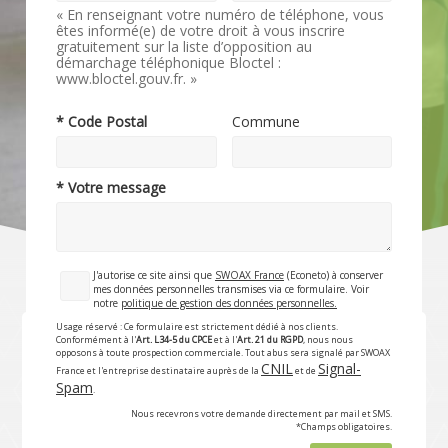
« En renseignant votre numéro de téléphone, vous
êtes informé(e) de votre droit à vous inscrire
gratuitement sur la liste d’opposition au
démarchage téléphonique Bloctel :
www.bloctel.gouv.fr. »
* Code Postal
Commune
* Votre message
J'autorise ce site ainsi que
SWOAX France
(Econeto) à conserver
mes données personnelles transmises via ce formulaire. Voir
notre
politique de gestion des données personnelles.
Usage réservé : Ce formulaire est strictement dédié à nos clients.
Conformément à l'
Art. L34-5 du CPCE
et à l'
Art. 21 du RGPD
, nous nous
opposons à toute prospection commerciale. Tout abus sera signalé par SWOAX
CNIL
Signal-
France et l'entreprise destinataire auprès de la
et de
Spam
.
Nous recevrons votre demande directement par mail et SMS.
*Champs obligatoires.