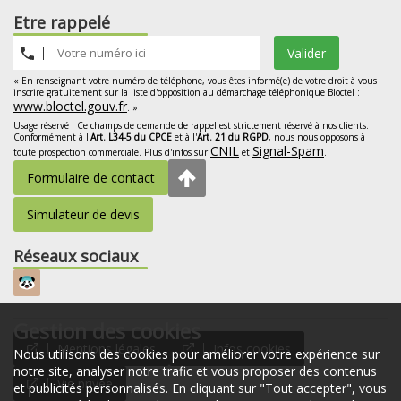
Etre rappelé
Valider
« En renseignant votre numéro de téléphone, vous êtes informé(e) de votre droit à vous
inscrire gratuitement sur la liste d'opposition au démarchage téléphonique Bloctel :
www.bloctel.gouv.fr
. »
Usage réservé : Ce champs de demande de rappel est strictement réservé à nos clients.
Conformément à l'
Art. L34-5 du CPCE
et à l'
Art. 21 du RGPD
, nous nous opposons à
CNIL
Signal-Spam
toute prospection commerciale. Plus d'infos sur
et
.
Formulaire de contact
Simulateur de devis
Réseaux sociaux
Gestion des cookies
Mentions légales
Infos cookies
Nous utilisons des cookies pour améliorer votre expérience sur
notre site, analyser notre trafic et vous proposer des contenus
Vie privée
et publicités personnalisés. En cliquant sur "Tout accepter", vous