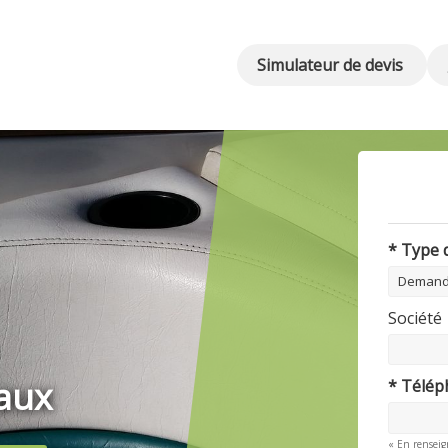
Simulateur de devis
* Type
Société
aux
* Télé
« En renseig