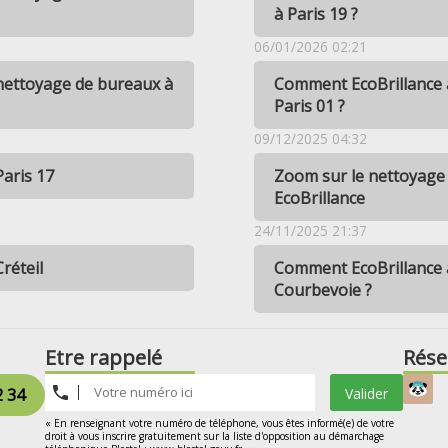
à Paris 19 ?
06/01/2026 02:21
 nettoyage de bureaux à
Comment EcoBrillance a
Paris 01 ?
09/12/2025 04:32
Paris 17
Zoom sur le nettoyage 
EcoBrillance
24/11/2025 21:37
réteil
Comment EcoBrillance a
Courbevoie ?
Etre rappelé
Rése
2 34
Valider
« En renseignant votre numéro de téléphone, vous êtes informé(e) de votre
droit à vous inscrire gratuitement sur la liste d'opposition au démarchage