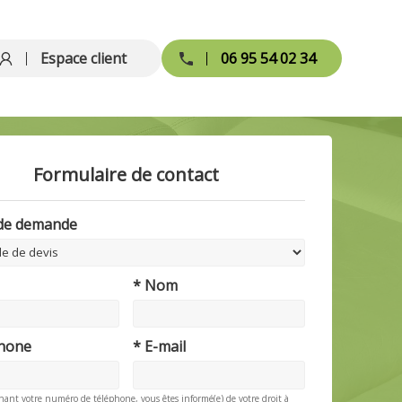
Espace client
06 95 54 02 34
Formulaire de contact
 de demande
* Nom
phone
* E-mail
nant votre numéro de téléphone, vous êtes informé(e) de votre droit à