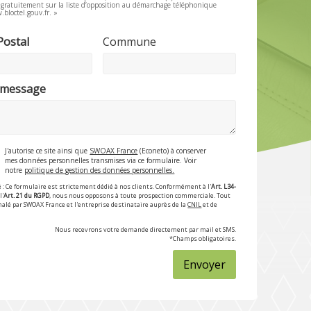
e gratuitement sur la liste d’opposition au démarchage téléphonique
.bloctel.gouv.fr. »
Postal
Commune
 message
J'autorise ce site ainsi que
SWOAX France
(Econeto) à conserver
mes données personnelles transmises via ce formulaire. Voir
notre
politique de gestion des données personnelles.
 : Ce formulaire est strictement dédié à nos clients. Conformément à l'
Art. L34-
l'
Art. 21 du RGPD
, nous nous opposons à toute prospection commerciale. Tout
nalé par SWOAX France et l'entreprise destinataire auprès de la
CNIL
et de
Nous recevrons votre demande directement par mail et SMS.
*Champs obligatoires.
Envoyer