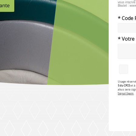
vous inscrir
ante
Bloctel : www
* Code 
* Votre
Usage réservé
5 du CPCE
et à 
abus sera sig
Signal-Spam
.